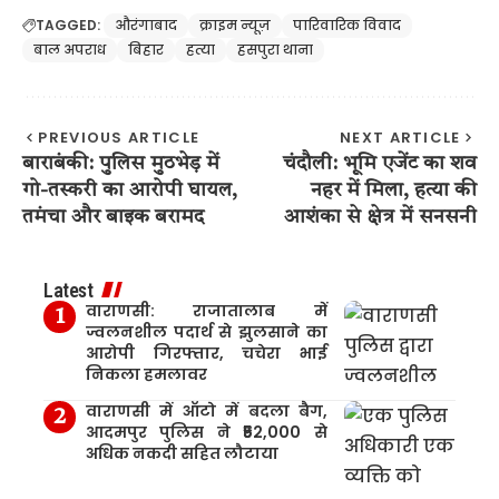
TAGGED:
औरंगाबाद
क्राइम न्यूज़
पारिवारिक विवाद
बाल अपराध
बिहार
हत्या
हसपुरा थाना
PREVIOUS ARTICLE
NEXT ARTICLE
बाराबंकी: पुलिस मुठभेड़ में
चंदौली: भूमि एजेंट का शव
गो-तस्करी का आरोपी घायल,
नहर में मिला, हत्या की
तमंचा और बाइक बरामद
आशंका से क्षेत्र में सनसनी
Latest
वाराणसी: राजातालाब में
ज्वलनशील पदार्थ से झुलसाने का
आरोपी गिरफ्तार, चचेरा भाई
निकला हमलावर
वाराणसी में ऑटो में बदला बैग,
आदमपुर पुलिस ने ₹52,000 से
अधिक नकदी सहित लौटाया