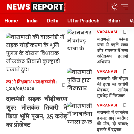
Home
India
Delhi
Uttar Pradesh
Bihar
V
VARANASI
वाराणसी: कांवड़
यात्रा से पहले लंका
और रामनगर में चला
अतिक्रमण हटाओ
अभियान
VARANASI
वाराणसी: रवि चौहान
काशी विश्वनाथ धाम
दालमंडी
की हत्या का आरोपी
09/08/2026
मोहम्मद ताजिम
मुठभेड़ में गिरफ्तार
दालमंडी सड़क चौड़ीकरण
VARANASI
शुरू: नीलकंठ तिवारी ने
वाराणसी में जानलेवा
किया भूमि पूजन, 25 करोड़
हमला: साड़ी कारीगर
की मौत, दो घायल;
का प्रोजेक्ट
इलाके में दहशत