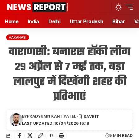
Home
India
Delhi
Uttar Pradesh
Bihar
V
VARANASI
वाराणसी: बनारस हॉकी लीग
29 अप्रैल से 7 मई तक, बड़ा
लालपुर में दिखेंगी शहर की
प्रतिभाएं
BY
PRADYUMN KANT PATEL
LAST UPDATED: 10/04/2026 16:18
🔊
5 MIN READ