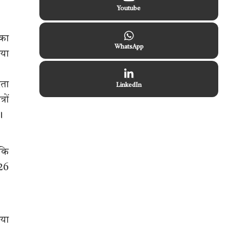
Youtube
्का
WhatsApp
िया
रता
LinkedIn
रों
।
 कि
026
िया