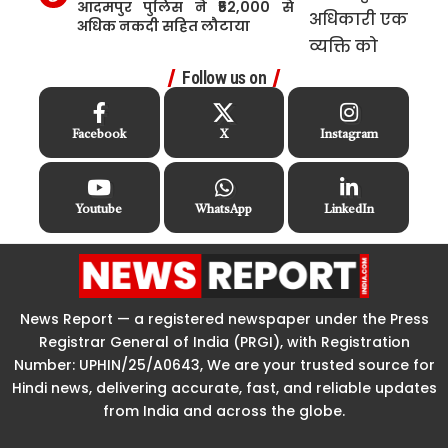
आदमपुर पुलिस ने ₹52,000 से
अधिक नकदी सहित लौटाया
Follow us on
Facebook
X
Instagram
Youtube
WhatsApp
LinkedIn
News Report — a registered newspaper under the Press
Registrar General of India (PRGI), with Registration
Number: UPHIN/25/A0643, We are your trusted source for
Hindi news, delivering accurate, fast, and reliable updates
from India and across the globe.