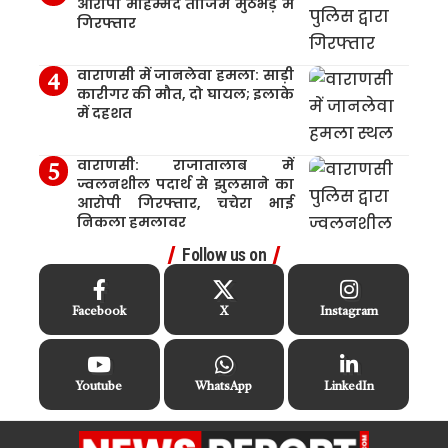
आरोपी मोहम्मद ताजिम मुठभेड़ में
गिरफ्तार
वाराणसी में जानलेवा हमला: साड़ी
कारीगर की मौत, दो घायल; इलाके
में दहशत
वाराणसी: राजातालाब में
ज्वलनशील पदार्थ से झुलसाने का
आरोपी गिरफ्तार, चचेरा भाई
निकला हमलावर
Follow us on
Facebook
X
Instagram
Youtube
WhatsApp
LinkedIn