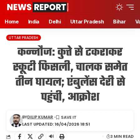
Home
India
Delhi
Uttar Pradesh
Bihar
V
UTTAR PRADESH
कन्नौज: कुत्ते से टकराकर
स्कूटी फिसली, चालक समेत
तीन घायल; एंबुलेंस देरी से
पहुंची, आक्रोश
BY
DILIP KUMAR
LAST UPDATED: 16/04/2026 18:51
🔊
3 MIN READ