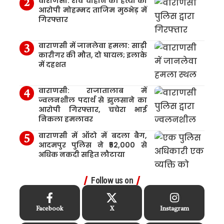
वाराणसी: रवि चौहान की हत्या का
आरोपी मोहम्मद ताजिम मुठभेड़ में
गिरफ्तार
वाराणसी में जानलेवा हमला: साड़ी
कारीगर की मौत, दो घायल; इलाके
में दहशत
वाराणसी: राजातालाब में
ज्वलनशील पदार्थ से झुलसाने का
आरोपी गिरफ्तार, चचेरा भाई
निकला हमलावर
वाराणसी में ऑटो में बदला बैग,
आदमपुर पुलिस ने ₹52,000 से
अधिक नकदी सहित लौटाया
Follow us on
Facebook
X
Instagram