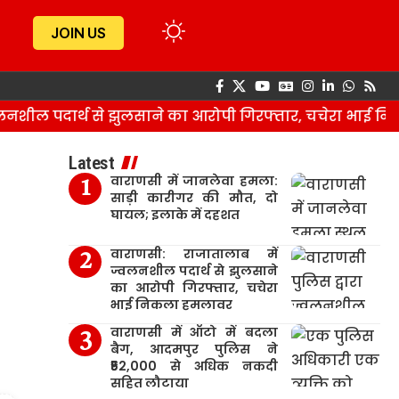
JOIN US
शील पदार्थ से झुलसाने का आरोपी गिरफ्तार, चचेरा भाई निक
Latest
वाराणसी में जानलेवा हमला:
साड़ी कारीगर की मौत, दो
घायल; इलाके में दहशत
वाराणसी: राजातालाब में
ज्वलनशील पदार्थ से झुलसाने
का आरोपी गिरफ्तार, चचेरा
भाई निकला हमलावर
वाराणसी में ऑटो में बदला
बैग, आदमपुर पुलिस ने
₹52,000 से अधिक नकदी
सहित लौटाया