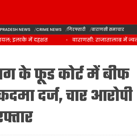
 PRADESH NEWS
CRIME NEWS
गिरफ्तारी
वाराणसी समाचार
; इलाके में दहशत
वाराणसी: राजातालाब में ज्वलन
 के फूड कोर्ट में बीफ
ुकदमा दर्ज, चार आरोपी
फ्तार