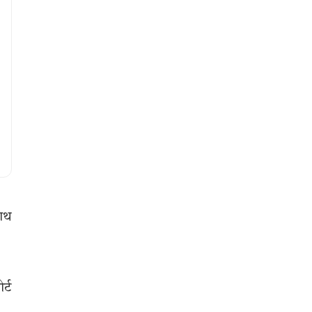
साथ
र्ट