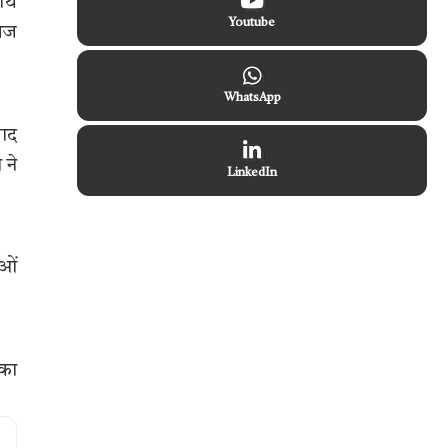
र्थ
Youtube
गंज
WhatsApp
बाद
 ने
LinkedIn
ाओं
सका