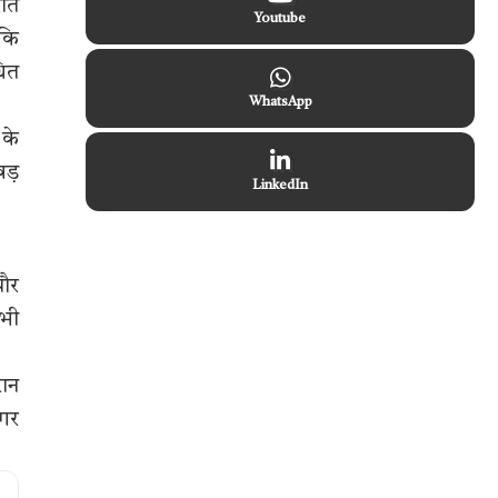
रात
Youtube
 कि
धित
WhatsApp
 के
बड़
LinkedIn
पौर
सभी
रान
नगर