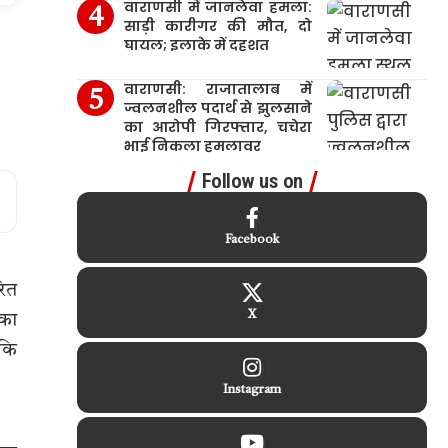
वाराणसी में जानलेवा हमला:
साड़ी कारीगर की मौत, दो
घायल; इलाके में दहशत
वाराणसी: राजातालाब में
ज्वलनशील पदार्थ से झुलसाने
का आरोपी गिरफ्तार, चचेरा
भाई निकला हमलावर
Follow us on
Facebook
रित
X
 का
 कि
Instagram