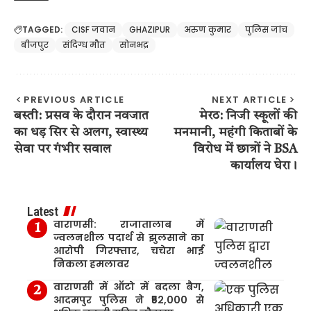
TAGGED:
CISF जवान
GHAZIPUR
अरुण कुमार
पुलिस जांच
बीजपुर
संदिग्ध मौत
सोनभद्र
PREVIOUS ARTICLE
NEXT ARTICLE
बस्ती: प्रसव के दौरान नवजात
मेरठ: निजी स्कूलों की
का धड़ सिर से अलग, स्वास्थ्य
मनमानी, महंगी किताबों के
सेवा पर गंभीर सवाल
विरोध में छात्रों ने BSA
कार्यालय घेरा।
Latest
वाराणसी: राजातालाब में
ज्वलनशील पदार्थ से झुलसाने का
आरोपी गिरफ्तार, चचेरा भाई
निकला हमलावर
वाराणसी में ऑटो में बदला बैग,
आदमपुर पुलिस ने ₹52,000 से