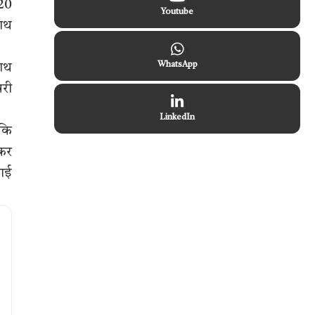
/20
Youtube
साथ
WhatsApp
साथ
बरी
LinkedIn
 कि
्कर
लाई