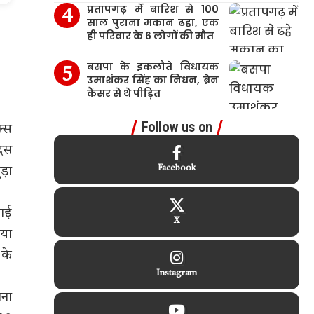
प्रतापगढ़ में बारिश से 100
साल पुराना मकान ढहा, एक
ही परिवार के 6 लोगों की मौत
बसपा के इकलौते विधायक
उमाशंकर सिंह का निधन, ब्रेन
कैंसर से थे पीड़ित
Follow us on
क्स
 दस
Facebook
ड़ा
लाई
X
िया
 के
Instagram
ाना