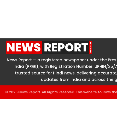
News Report — a registered newspaper under the Press
India (PRGI), with Registration Number: UPHIN/25/
trusted source for Hindi news, delivering accurate,
updates from India and across the g
© 2026 News Report. All Rights Reserved. This website follows th