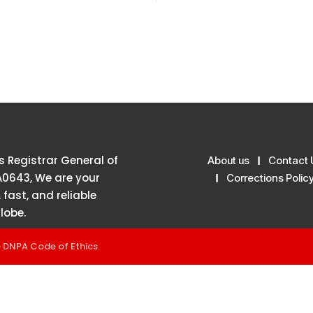
 Registrar General of
About us
Contact 
A0643, We are your
Corrections Polic
 fast, and reliable
lobe.
e
DNPA Code of Ethics
.