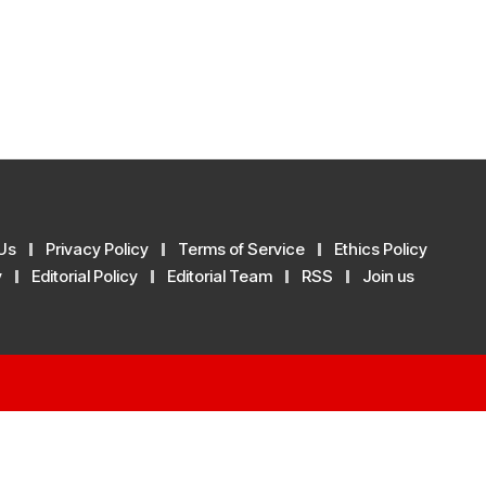
Us
Privacy Policy
Terms of Service
Ethics Policy
y
Editorial Policy
Editorial Team
RSS
Join us