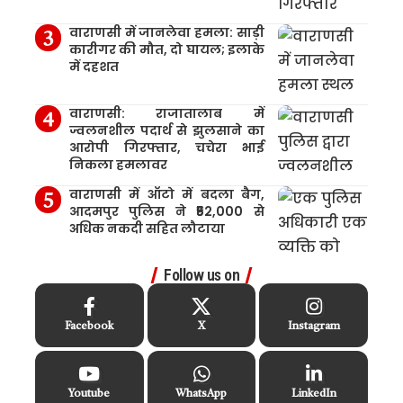
वाराणसी में जानलेवा हमला: साड़ी
कारीगर की मौत, दो घायल; इलाके
में दहशत
वाराणसी: राजातालाब में
ज्वलनशील पदार्थ से झुलसाने का
आरोपी गिरफ्तार, चचेरा भाई
निकला हमलावर
वाराणसी में ऑटो में बदला बैग,
आदमपुर पुलिस ने ₹52,000 से
अधिक नकदी सहित लौटाया
Follow us on
Facebook
X
Instagram
Youtube
WhatsApp
LinkedIn