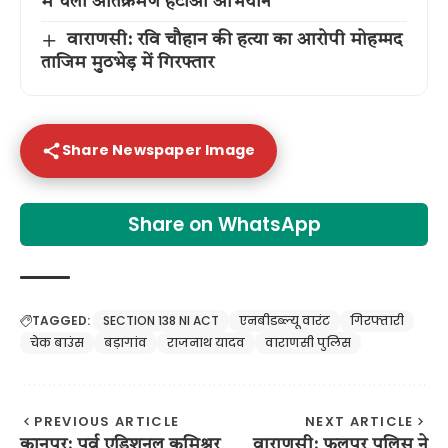
में चला अतिक्रमण हटाओ अभियान
वाराणसी: रवि चौहान की हत्या का आरोपी मोहम्मद
ताजिम मुठभेड़ में गिरफ्तार
Share Newspaper Image
Share on WhatsApp
TAGGED:
SECTION 138 NI ACT
एनबीडब्ल्यू वारंट
गिरफ्तारी
चेक बाउंस
बड़ागांव
राजनाथ यादव
वाराणसी पुलिस
PREVIOUS ARTICLE
NEXT ARTICLE
कानपुर: पूर्व एडिशनल कमिश्नर
वाराणसी: फूलपुर पुलिस ने