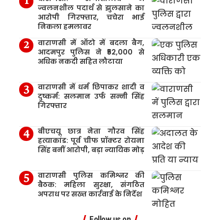
ज्वलनशील पदार्थ से झुलसाने का
आरोपी गिरफ्तार, चचेरा भाई
निकला हमलावर
वाराणसी में ऑटो में बदला बैग,
आदमपुर पुलिस ने ₹52,000 से
अधिक नकदी सहित लौटाया
वाराणसी में धर्म छिपाकर शादी व
दुष्कर्म: सलमान उर्फ सन्नी सिंह
गिरफ्तार
बीएचयू छात्र नेता गौरव सिंह
हत्याकांड: पूर्व चीफ प्रॉक्टर रोयना
सिंह बनीं आरोपी, बड़ा न्यायिक मोड़
वाराणसी पुलिस कमिश्नर की
बैठक: महिला सुरक्षा, संगठित
अपराध पर सख्त कार्रवाई के निर्देश
Follow us on