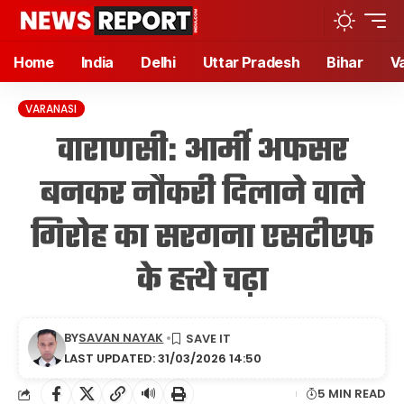
Home
India
Delhi
Uttar Pradesh
Bihar
V
VARANASI
वाराणसी: आर्मी अफसर
बनकर नौकरी दिलाने वाले
गिरोह का सरगना एसटीएफ
के हत्थे चढ़ा
BY
SAVAN NAYAK
LAST UPDATED: 31/03/2026 14:50
🔊
5 MIN READ