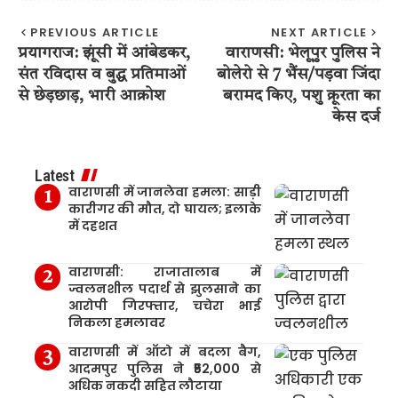
PREVIOUS ARTICLE
NEXT ARTICLE
प्रयागराज: झूंसी में आंबेडकर,
वाराणसी: भेलूपुर पुलिस ने
संत रविदास व बुद्ध प्रतिमाओं
बोलेरो से 7 भैंस/पड़वा जिंदा
से छेड़छाड़, भारी आक्रोश
बरामद किए, पशु क्रूरता का
केस दर्ज
Latest
वाराणसी में जानलेवा हमला: साड़ी
कारीगर की मौत, दो घायल; इलाके
में दहशत
वाराणसी: राजातालाब में
ज्वलनशील पदार्थ से झुलसाने का
आरोपी गिरफ्तार, चचेरा भाई
निकला हमलावर
वाराणसी में ऑटो में बदला बैग,
आदमपुर पुलिस ने ₹52,000 से
अधिक नकदी सहित लौटाया