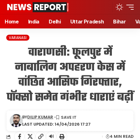
Home
India
Delhi
Uttar Pradesh
Bihar
V
VARANASI
वाराणसी: फूलपुर में
नाबालिग अपहरण केस में
वांछित आसिफ गिरफ्तार,
पॉक्सो समेत गंभीर धाराएं बढ़ीं
BY
DILIP KUMAR
LAST UPDATED: 14/04/2026 17:27
🔊
4 MIN READ