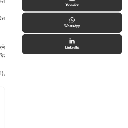
क्त
Youtube
धित
WhatsApp
रने
LinkedIn
 कि
1),