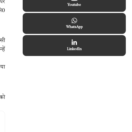
अपर
Youtube
सं0
WhatsApp
णसी
हें
LinkedIn
िया
 को