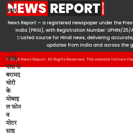
News Report — a registered newspaper under the Press
India (PRGI), with Registration Number: UPHIN/25/
trusted source for Hindi news, delivering accurate,
updates from India and across the g
© 2026 News Report. All Rights Reserved. This website follows th