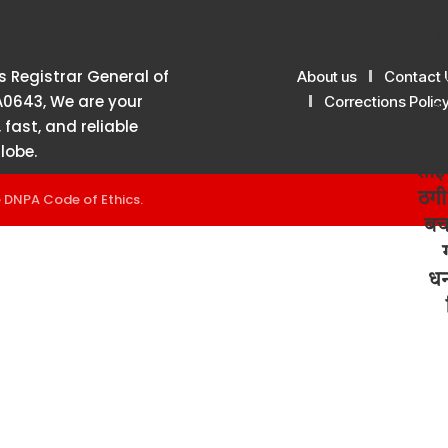
 Registrar General of
About us
Contact 
A0643, We are your
Corrections Polic
 fast, and reliable
lobe.
e
DNPA Code of Ethics
.