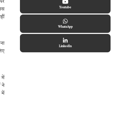
 पर
Youtube
 बस
हीं
WhatsApp
िना
LinkedIn
लिए
में
 ने
में