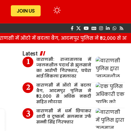
JOIN US
सी में ऑटो में बदला बैग, आदमपुर पुलिस ने ₹52,000 से अधि
Latest
वाराणसी: राजातालाब में
ज्वलनशील पदार्थ से झुलसाने
का आरोपी गिरफ्तार, चचेरा
भाई निकला हमलावर
वाराणसी में ऑटो में बदला
बैग, आदमपुर पुलिस ने
₹52,000 से अधिक नकदी
सहित लौटाया
वाराणसी में धर्म छिपाकर
शादी व दुष्कर्म: सलमान उर्फ
सन्नी सिंह गिरफ्तार