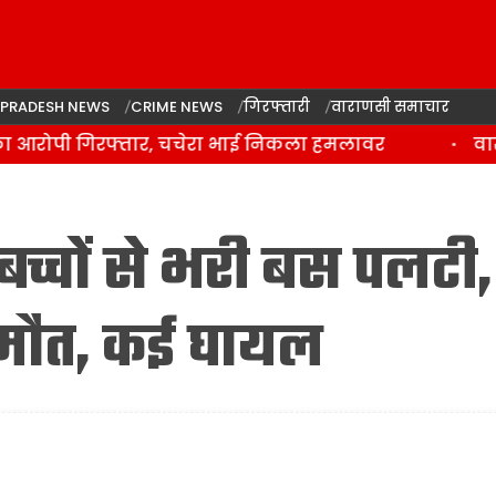
 PRADESH NEWS
CRIME NEWS
गिरफ्तारी
वाराणसी समाचार
 आरोपी गिरफ्तार, चचेरा भाई निकला हमलावर
वाराण
च्चों से भरी बस पलटी,
 मौत, कई घायल