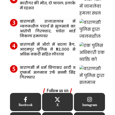
कारीगर की मौत, दो घायल; इलाके
में दहशत
वाराणसी: राजातालाब में
ज्वलनशील पदार्थ से झुलसाने का
आरोपी गिरफ्तार, चचेरा भाई
निकला हमलावर
वाराणसी में ऑटो में बदला बैग,
आदमपुर पुलिस ने ₹52,000 से
अधिक नकदी सहित लौटाया
वाराणसी में धर्म छिपाकर शादी व
दुष्कर्म: सलमान उर्फ सन्नी सिंह
गिरफ्तार
Follow us on
Facebook
X
Instagram