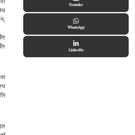
ोयो
Youtube
शोध
शन,
WhatsApp
 और
 और
LinkedIn
षता
रूप
िति
हार