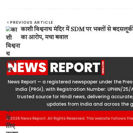
PREVIOUS ARTICLE
काशी विश्वनाथ मंदिर में SDM पर भक्तों से बदसलूक
का आरोप, मचा बवाल
News Report — a registered newspaper under the Press
India (PRGI), with Registration Number: UPHIN/25/
trusted source for Hindi news, delivering accurate,
updates from India and across the g
© 2026 News Report. All Rights Reserved. This website follows th