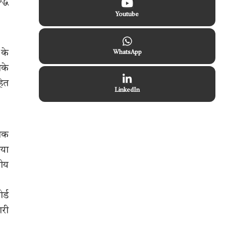
द्ध
Youtube
 के
WhatsApp
सके
हित
LinkedIn
मिक
िया
रीय
र्ड
ारी