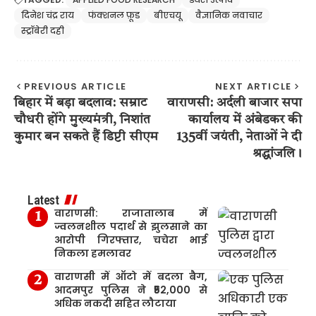
दिनेश चंद्र राय
फंक्शनल फ़ूड
बीएचयू
वैज्ञानिक नवाचार
स्ट्रॉबेरी दही
PREVIOUS ARTICLE
NEXT ARTICLE
बिहार में बड़ा बदलाव: सम्राट
वाराणसी: अर्दली बाजार सपा
चौधरी होंगे मुख्यमंत्री, निशांत
कार्यालय में अंबेडकर की
कुमार बन सकते हैं डिप्टी सीएम
135वीं जयंती, नेताओं ने दी
श्रद्धांजलि।
Latest
वाराणसी: राजातालाब में
ज्वलनशील पदार्थ से झुलसाने का
आरोपी गिरफ्तार, चचेरा भाई
निकला हमलावर
वाराणसी में ऑटो में बदला बैग,
आदमपुर पुलिस ने ₹52,000 से
अधिक नकदी सहित लौटाया