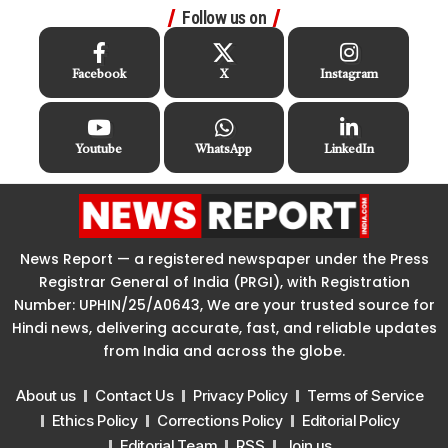
Follow us on
Facebook
X
Instagram
Youtube
WhatsApp
LinkedIn
News Report — a registered newspaper under the Press
Registrar General of India (PRGI), with Registration
Number: UPHIN/25/A0643, We are your trusted source for
Hindi news, delivering accurate, fast, and reliable updates
from India and across the globe.
About us
Contact Us
Privacy Policy
Terms of Service
Ethics Policy
Corrections Policy
Editorial Policy
Editorial Team
RSS
Join us