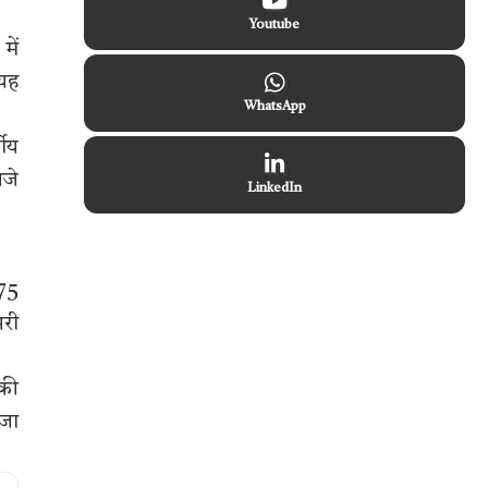
Youtube
में
 यह
WhatsApp
गीय
बजे
LinkedIn
375
भरी
 की
 जा