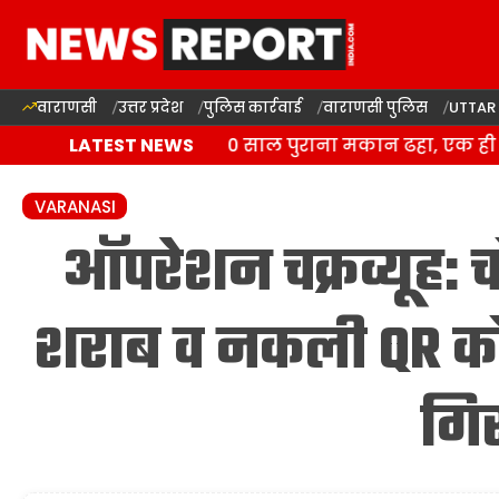
वाराणसी
उत्तर प्रदेश
पुलिस कार्रवाई
वाराणसी पुलिस
UTTAR
प्रतापगढ़ में बारिश से 100 साल पुराना मकान ढहा, एक ही पर
LATEST NEWS
VARANASI
ऑपरेशन चक्रव्यूह: च
शराब व नकली QR को
गिर