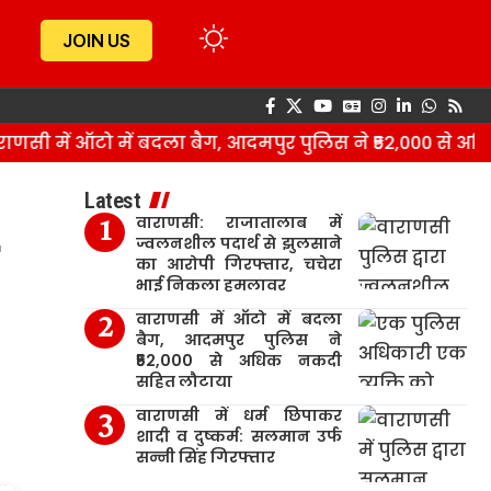
JOIN US
ी में ऑटो में बदला बैग, आदमपुर पुलिस ने ₹52,000 से अधि
Latest
वाराणसी: राजातालाब में
ज्वलनशील पदार्थ से झुलसाने
का आरोपी गिरफ्तार, चचेरा
भाई निकला हमलावर
वाराणसी में ऑटो में बदला
बैग, आदमपुर पुलिस ने
₹52,000 से अधिक नकदी
सहित लौटाया
वाराणसी में धर्म छिपाकर
शादी व दुष्कर्म: सलमान उर्फ
सन्नी सिंह गिरफ्तार