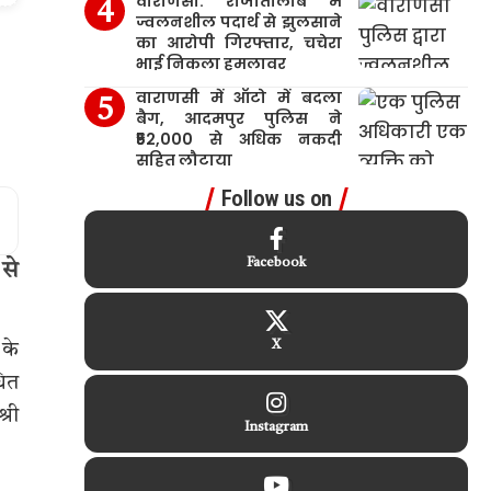
वाराणसी: राजातालाब में
ज्वलनशील पदार्थ से झुलसाने
का आरोपी गिरफ्तार, चचेरा
भाई निकला हमलावर
वाराणसी में ऑटो में बदला
बैग, आदमपुर पुलिस ने
₹52,000 से अधिक नकदी
सहित लौटाया
Follow us on
Facebook
से
X
 के
धित
्री
Instagram