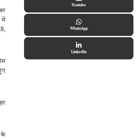
Youtube
इबर
में
38,
WhatsApp
LinkedIn
ांस
हुए
ोहर
के