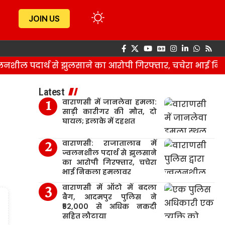
JOIN US
ील पदार्थ से झुलसाने का आरोपी गिरफ्तार, चचेरा भाई निक
Latest
वाराणसी में जानलेवा हमला:
साड़ी कारीगर की मौत, दो
घायल; इलाके में दहशत
वाराणसी: राजातालाब में
ज्वलनशील पदार्थ से झुलसाने
का आरोपी गिरफ्तार, चचेरा
भाई निकला हमलावर
वाराणसी में ऑटो में बदला
बैग, आदमपुर पुलिस ने
₹52,000 से अधिक नकदी
सहित लौटाया