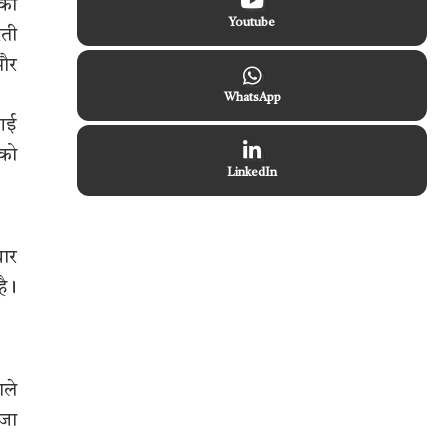
 को
Youtube
रती
 और
WhatsApp
 गई
 को
LinkedIn
धार
है।
ाले
 जा