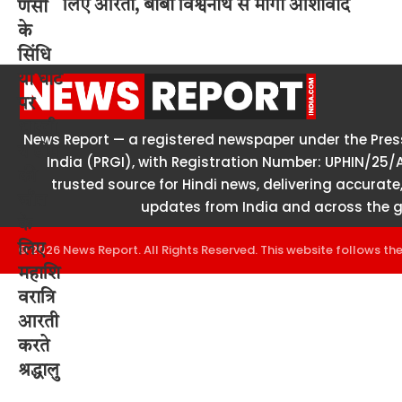
लिए आरती, बाबा विश्वनाथ से मांगा आशीर्वाद
News Report — a registered newspaper under the Press
India (PRGI), with Registration Number: UPHIN/25/
trusted source for Hindi news, delivering accurate,
updates from India and across the g
© 2026 News Report. All Rights Reserved. This website follows th