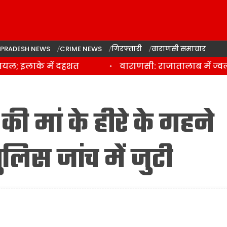
 PRADESH NEWS
CRIME NEWS
गिरफ्तारी
वाराणसी समाचार
; इलाके में दहशत
वाराणसी: राजातालाब में ज्वलनश
ी मां के हीरे के गहने
ुलिस जांच में जुटी