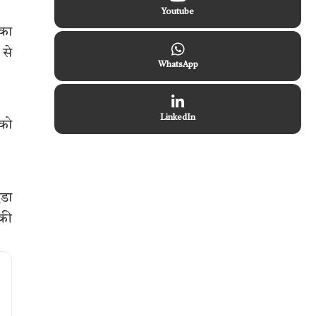
Youtube
 का
 से
WhatsApp
LinkedIn
 को
डा
 की