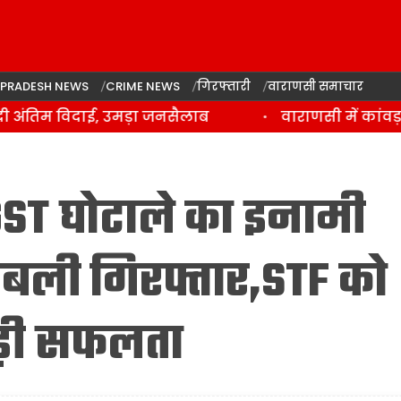
 PRADESH NEWS
CRIME NEWS
गिरफ्तारी
वाराणसी समाचार
ंतिम विदाई, उमड़ा जनसैलाब
वाराणसी में कांवड़ या
GST घोटाले का इनामी
बबली गिरफ्तार,STF को
ड़ी सफलता