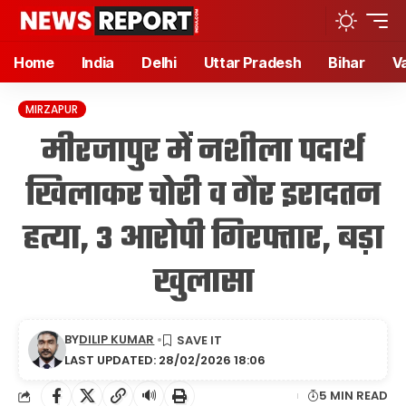
Home
India
Delhi
Uttar Pradesh
Bihar
V
MIRZAPUR
मीरजापुर में नशीला पदार्थ
खिलाकर चोरी व गैर इरादतन
हत्या, 3 आरोपी गिरफ्तार, बड़ा
खुलासा
BY
DILIP KUMAR
LAST UPDATED: 28/02/2026 18:06
🔊
5 MIN READ