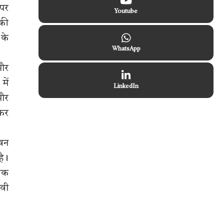
 पर
Youtube
 की
 के
WhatsApp
 और
में
LinkedIn
 और
ेफर
ीवन
है।
जिक
ावी