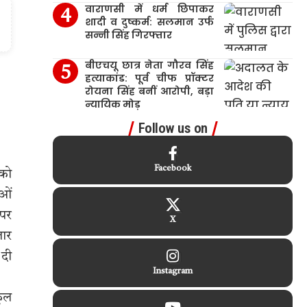
वाराणसी में धर्म छिपाकर
शादी व दुष्कर्म: सलमान उर्फ
सन्नी सिंह गिरफ्तार
बीएचयू छात्र नेता गौरव सिंह
हत्याकांड: पूर्व चीफ प्रॉक्टर
रोयना सिंह बनीं आरोपी, बड़ा
न्यायिक मोड़
Follow us on
Facebook
 को
ाओं
 पर
X
तार
 दी
Instagram
कुल