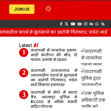
JOIN US
लनशील पदार्थ से झुलसाने का आरोपी गिरफ्तार, चचेरा भाई 
Latest
वाराणसी में जानलेवा हमला:
साड़ी कारीगर की मौत, दो
घायल; इलाके में दहशत
वाराणसी: राजातालाब में
ज्वलनशील पदार्थ से झुलसाने
का आरोपी गिरफ्तार, चचेरा
भाई निकला हमलावर
वाराणसी में ऑटो में बदला
बैग, आदमपुर पुलिस ने
₹52,000 से अधिक नकदी
सहित लौटाया