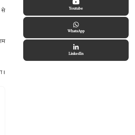
Youtube
 से
WhatsApp
शाम
LinkedIn
था।