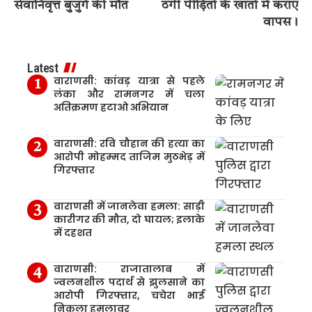
सेवानिवृत्त बुजुर्ग की मौत
ठगी पीड़ितों के खातों में कराए
वापस।
Latest
वाराणसी: कांवड़ यात्रा से पहले
लंका और रामनगर में चला
अतिक्रमण हटाओ अभियान
वाराणसी: रवि चौहान की हत्या का
आरोपी मोहम्मद ताजिम मुठभेड़ में
गिरफ्तार
वाराणसी में जानलेवा हमला: साड़ी
कारीगर की मौत, दो घायल; इलाके
में दहशत
वाराणसी: राजातालाब में
ज्वलनशील पदार्थ से झुलसाने का
आरोपी गिरफ्तार, चचेरा भाई
निकला हमलावर