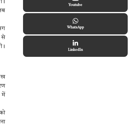
थी।
Youtube
 जब
गभग
WhatsApp
 से
थी।
LinkedIn
 रख
ारण
में
 को
चना