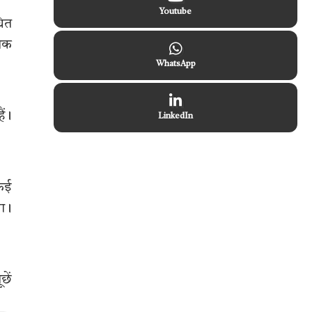
Youtube
धित
्मक
WhatsApp
ैं।
LinkedIn
 कई
गा।
छें