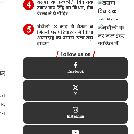
बसपा के इकलौते विधायक
उमाशंकर सिंह का निधन, ब्रेन
कैंसर से थे पीड़ित
चंदौली: 3 माह से वेतन न
मिलने पर परिचारक ने किया
आत्मदाह का प्रयास, टला बड़ा
हादसा
Follow us on
Facebook
हकर
X
थित
वाद
ावन
Instagram