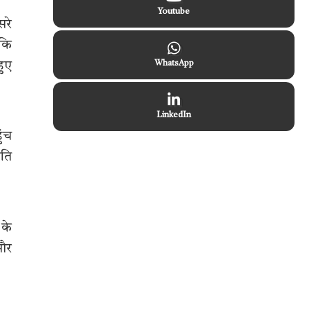
Youtube
सरे
 कि
हुए
WhatsApp
LinkedIn
ुंच
िति
 के
 और