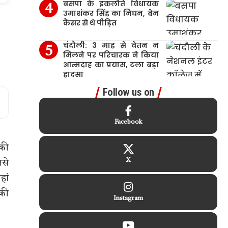
बसपा के इकलौते विधायक
उमाशंकर सिंह का निधन, ब्रेन
कैंसर से थे पीड़ित
चंदौली: 3 माह से वेतन न
मिलने पर परिचारक ने किया
आत्मदाह का प्रयास, टला बड़ा
हादसा
Follow us on
Facebook
 की
X
िसे
हां
 की
Instagram