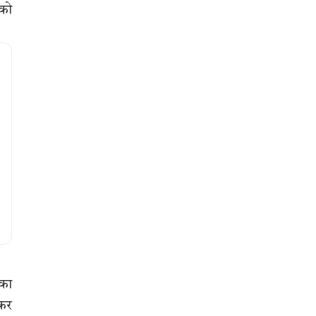
 को
सका
 कर