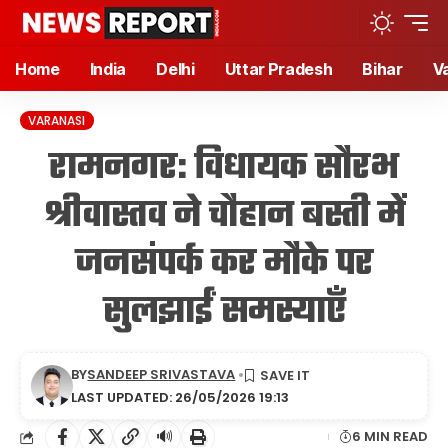
Home
India
Delhi
Uttar Pradesh
Bihar
V
VARANASI
रामनगर: विधायक सौरभ
श्रीवास्तव ने चौहान बस्ती में
जनसंपर्क कर मौके पर
सुलझाईं समस्याएँ
BY
SANDEEP SRIVASTAVA
LAST UPDATED: 26/05/2026 19:13
🔊
6 MIN READ