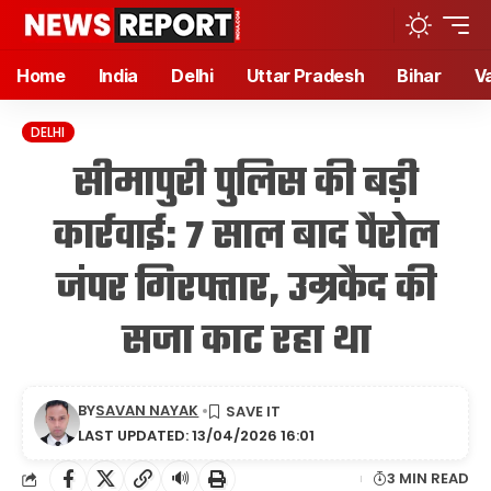
Home
India
Delhi
Uttar Pradesh
Bihar
V
DELHI
सीमापुरी पुलिस की बड़ी
कार्रवाई: 7 साल बाद पैरोल
जंपर गिरफ्तार, उम्रकैद की
सजा काट रहा था
BY
SAVAN NAYAK
LAST UPDATED: 13/04/2026 16:01
🔊
3 MIN READ