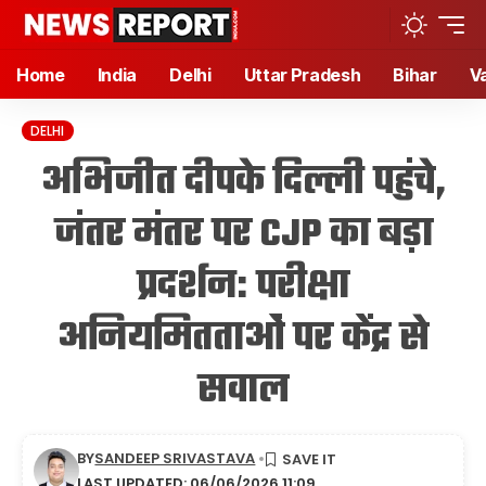
Home
India
Delhi
Uttar Pradesh
Bihar
V
DELHI
अभिजीत दीपके दिल्ली पहुंचे,
जंतर मंतर पर CJP का बड़ा
प्रदर्शन: परीक्षा
अनियमितताओं पर केंद्र से
सवाल
BY
SANDEEP SRIVASTAVA
LAST UPDATED: 06/06/2026 11:09