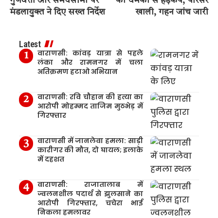
गुणवत्ता और समयसीमा पर
की धमकी से हड़कंप, परिसर
मंडलायुक्त ने दिए सख्त निर्देश
खाली, गहन जांच जारी
Latest
वाराणसी: कांवड़ यात्रा से पहले
लंका और रामनगर में चला
अतिक्रमण हटाओ अभियान
वाराणसी: रवि चौहान की हत्या का
आरोपी मोहम्मद ताजिम मुठभेड़ में
गिरफ्तार
वाराणसी में जानलेवा हमला: साड़ी
कारीगर की मौत, दो घायल; इलाके
में दहशत
वाराणसी: राजातालाब में
ज्वलनशील पदार्थ से झुलसाने का
आरोपी गिरफ्तार, चचेरा भाई
निकला हमलावर