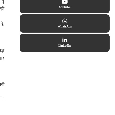
ढ़े
Youtube
लने
 के
WhatsApp
LinkedIn
ज्ञ
वार
ारी