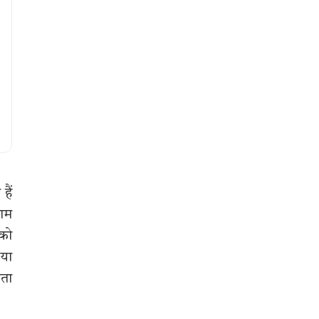
हैं
राम
 को
 या
कता