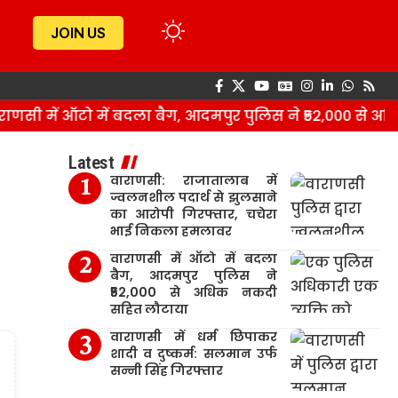
JOIN US
सी में ऑटो में बदला बैग, आदमपुर पुलिस ने ₹52,000 से अधि
Latest
वाराणसी: राजातालाब में
ज्वलनशील पदार्थ से झुलसाने
का आरोपी गिरफ्तार, चचेरा
भाई निकला हमलावर
वाराणसी में ऑटो में बदला
बैग, आदमपुर पुलिस ने
₹52,000 से अधिक नकदी
सहित लौटाया
वाराणसी में धर्म छिपाकर
शादी व दुष्कर्म: सलमान उर्फ
सन्नी सिंह गिरफ्तार