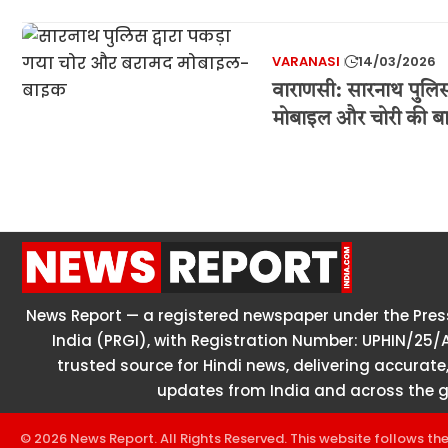
VARANASI
14/03/2026
वाराणसी: सारनाथ पुलिस
मोबाइल और चोरी की ब
News Report — a registered newspaper under the Press
India (PRGI), with Registration Number: UPHIN/25/
trusted source for Hindi news, delivering accurate,
updates from India and across the g
© 2026 News Report. All Rights Reserved. This website follows th