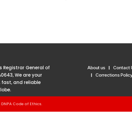
 Registrar General of
About us
Contact 
A0643, We are your
Corrections Polic
 fast, and reliable
lobe.
e
DNPA Code of Ethics
.