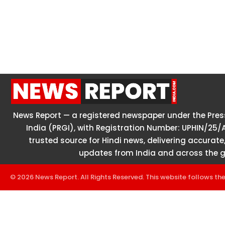
News Report — a registered newspaper under the Press
India (PRGI), with Registration Number: UPHIN/25/
trusted source for Hindi news, delivering accurate,
updates from India and across the g
© 2026 News Report. All Rights Reserved. This website follows th