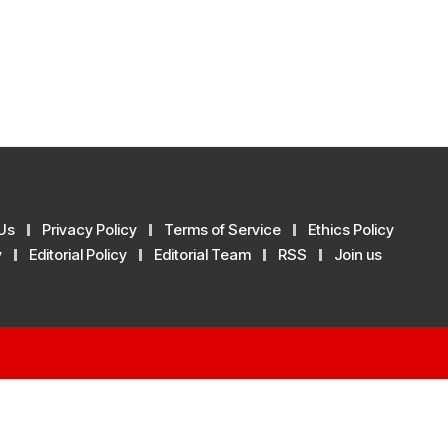
Us
Privacy Policy
Terms of Service
Ethics Policy
y
Editorial Policy
Editorial Team
RSS
Join us