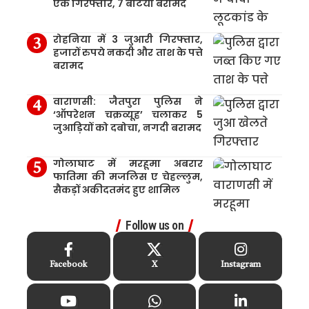
एक गिरफ्तार, 7 बटिया बरामद
रोहनिया में 3 जुआरी गिरफ्तार,
हजारों रुपये नकदी और ताश के पत्ते
बरामद
वाराणसी: जैतपुरा पुलिस ने
‘ऑपरेशन चक्रव्यूह’ चलाकर 5
जुआड़ियों को दबोचा, नगदी बरामद
गोलाघाट में मरहूमा अबरार
फातिमा की मजलिस ए चेहल्लुम,
सैकड़ों अकीदतमंद हुए शामिल
Follow us on
Facebook
X
Instagram