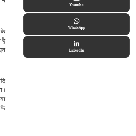
झ न
Youtube
WhatsApp
 के
 है
चित
LinkedIn
यदि
गा।
 या
 के