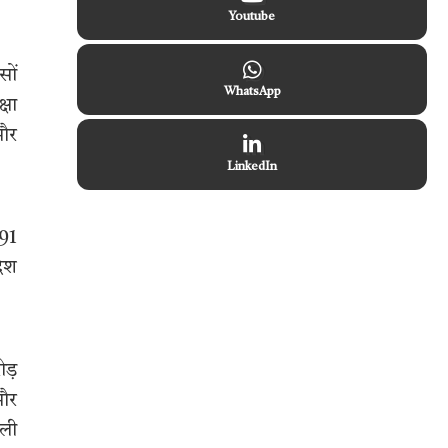
Youtube
सों
WhatsApp
्षा
 और
LinkedIn
.91
देश
ोड़
 और
ाली