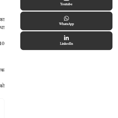
Youtube
 का
WhatsApp
िधा
 10
LinkedIn
्षक
 को