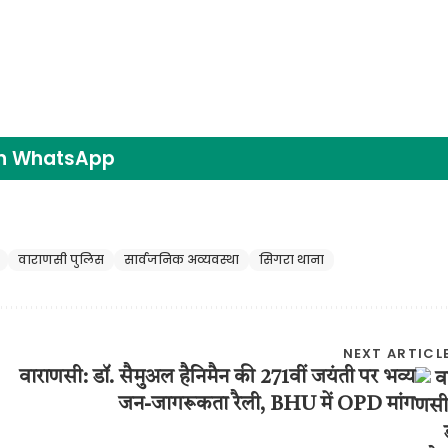
on WhatsApp
वाराणसी पुलिस
सार्वजनिक अव्यवस्था
सिगरा थाना
NEXT ARTICL
वाराणसी: डॉ. सैमुअल हैनिमैन की 271वीं जयंती पर भव्य
जन-जागरूकता रैली, BHU में OPD मांग