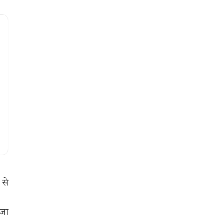
 से
 जा