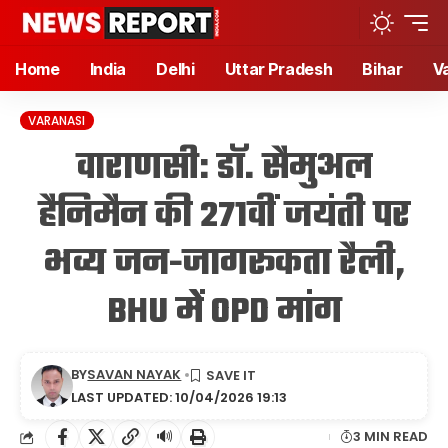
Home
India
Delhi
Uttar Pradesh
Bihar
V
VARANASI
वाराणसी: डॉ. सैमुअल
हैनिमैन की 271वीं जयंती पर
भव्य जन-जागरूकता रैली,
BHU में OPD मांग
BY
SAVAN NAYAK
LAST UPDATED: 10/04/2026 19:13
🔊
3 MIN READ